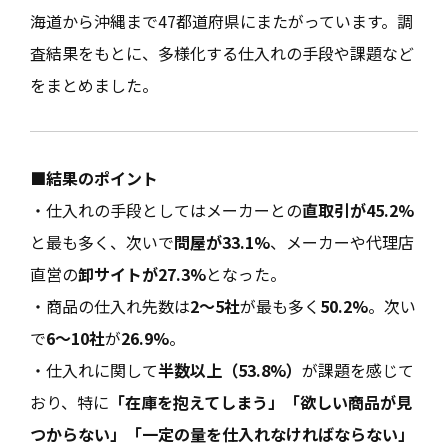
海道から沖縄まで47都道府県にまたがっています。調
査結果をもとに、多様化する仕入れの手段や課題など
をまとめました。
■結果のポイント
・仕入れの手段としてはメーカーとの
直取引が45.2%
と最も多く、次いで
問屋が33.1%
、メーカーや代理店
直営の
卸サイトが27.3%
となった。
・商品の仕入れ先数は
2～5社
が最も多く
50.2%
。次い
で
6～10社
が
26.9%
。
・仕入れに関して
半数以上（53.8%）
が課題を感じて
おり、特に
「在庫を抱えてしまう」「欲しい商品が見
つからない」「一定の量を仕入れなければならない」