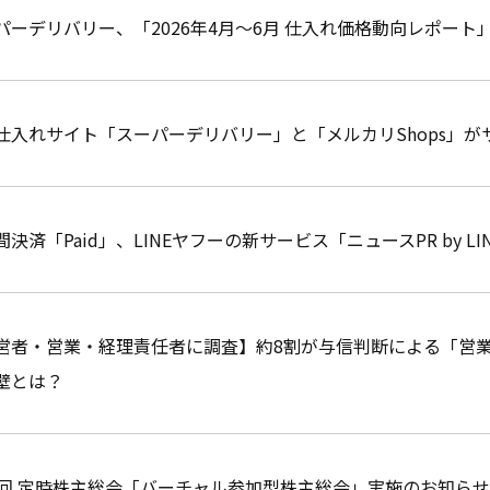
パーデリバリー、「2026年4月～6月 仕入れ価格動向レポート
仕入れサイト「スーパーデリバリー」と「メルカリShops」が
間決済「Paid」、LINEヤフーの新サービス「ニュースPR by 
営者・営業・経理責任者に調査】約8割が与信判断による「営
壁とは？
0回 定時株主総会「バーチャル参加型株主総会」実施のお知らせ