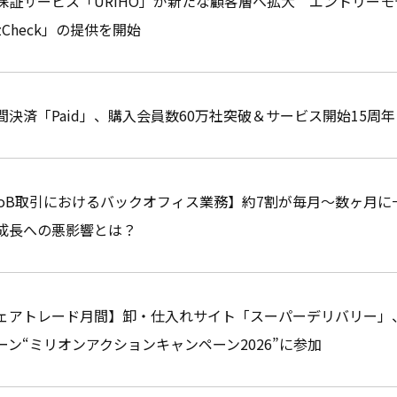
保証サービス「URIHO」が新たな顧客層へ拡大 エントリーモデ
zCheck」の提供を開始
間決済「Paid」、購入会員数60万社突破＆サービス開始15周年
toB取引におけるバックオフィス業務】約7割が毎月～数ヶ月
成長への悪影響とは？
ェアトレード月間】卸・仕入れサイト「スーパーデリバリー」
ーン“ミリオンアクションキャンペーン2026”に参加