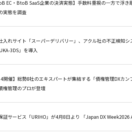
toB EC・BtoB SaaS企業の決済実態】手数料重視の一方
の実態を調査
仕入れサイト「スーパーデリバリー」、アクル社の不正検知シス
UKA-3DS」を導入
/14開催】総勢8社のエキスパートが集結する「債権管理DXカ
債権管理のプロが登壇
証サービス「URIHO」が4月8日より 「Japan DX Week20