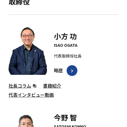
取締役
小方 功
ISAO OGATA
代表取締役社長
略歴
社長コラム
書籍紹介
代表インタビュー動画
今野 智
SATOSHI KONNO