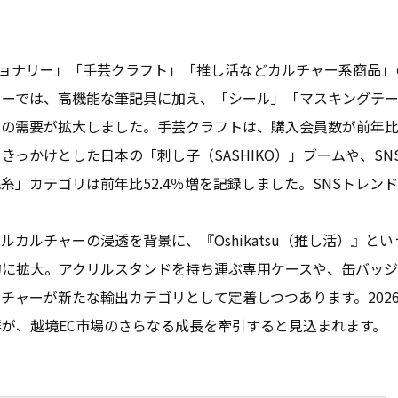
テーショナリー」「手芸クラフト」「推し活などカルチャー系商品
リーでは、高機能な筆記具に加え、「シール」「マスキングテ
の需要が拡大しました。手芸クラフトは、購入会員数が前年比13
きっかけとした日本の「刺し子（SASHIKO）」ブームや、S
糸」カテゴリは前年比52.4％増を記録しました。SNSトレン
ルカルチャーの浸透を背景に、『Oshikatsu（推し活）』と
的に拡大。アクリルスタンドを持ち運ぶ専用ケースや、缶バッ
チャーが新たな輸出カテゴリとして定着しつつあります。202
が、越境EC市場のさらなる成長を牽引すると見込まれます。