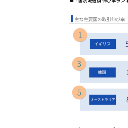
■「国別流通額 伸び率ラン