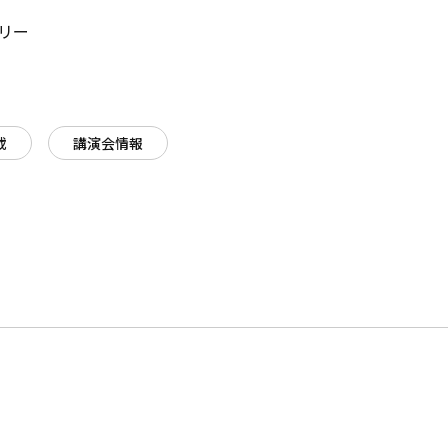
リー
載
講演会情報