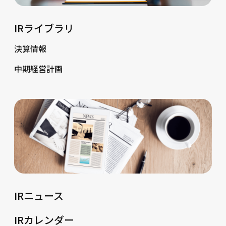
フィナンシャル事業│URIHOの
35
中期経営計画
IRライブラリ
フィナンシャル事業│URIHOの
36
重点KGI
決算情報
37
07 新規サービスの創出
中期経営計画
ラクーンBtoBネットワーク│グ
38
ループサービスを増やす
新規サービスの候補領域選定ロ
39
ジック
新規サービス創出による想定シ
40
ナジー
41
08 キャッシュアロケーション
キャッシュアロケーション│投
42
資及び株主還元方針
キャッシュアロケーション│成
43
IRニュース
長投資
配当方針の変更（累進配当及び
44
利益連動型加算配当の導…
IRカレンダー