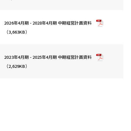
14
04 グループ経営方針
グループ経営方針：「ラクーン
15
2026年4月期 - 2028年4月期 中期経営計画資料
BtoBネットワーク」構想
（3,663KB）
ラクーンBtoBネットワーク│グ
16
ループ顧客化・クロスセル…
ラクーンBtoBネットワーク│想
17
定する事業規模
2023年4月期 - 2025年4月期 中期経営計画資料
18
05 中期経営計画サマリー
（2,629KB）
19
中期経営計画テーマ
20
主要指標の中期経営目標
21
06 事業戦略
22
EC事業
EC事業│スーパーデリバリー
23
事業構造と事業環境サマリ
EC事業│スーパーデリバリー