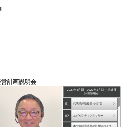
画
期経営計画説明会
2027年4月期～2029年4月期 中期経営
計画説明会
ARCHIVE
01
代表取締役社長 小方 功
2027年4月期～2029年4月期
中期経営計画説明会
02
エグゼクティブサマリー
2026年4月期～2028年4月期
中期経営計画説明会
本中期経営計画の目標値および