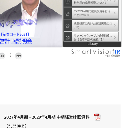
03
中期経営計画説明会
初年度の成長投資について
FY2027/4期に成長投資を行う
04
ことについて
成長投資に向けた実証実験につ
05
いて
ラクーングループの成長戦略に
06
おける本中計の位置づけ
Library
07
ラクーングループの成長戦略
08
ラクーングループの成長戦略②
09
03 ラクーングループについて
10
ラクーングループの存在意義
これまで成し遂げてきた価値創
11
造
12
事業の紹介
2027年4月期 - 2029年4月期 中期経営計画資料
13
ラクーングループの3つの強み
（5,350KB）