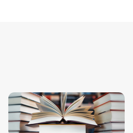
24
（国内外共通）の目指す世界…
EC事業│スーパーデリバリーの
25
中期経営計画
EC事業│スーパーデリバリーの
26
重点KGI
27
フィナンシャル事業
フィナンシャル事業│Paid 事業
28
構造と戦略ポイント
フィナンシャル事業│Paidの目
29
指す世界観
フィナンシャル事業│Paidの中
30
期経営計画
フィナンシャル事業│Paidの重
31
点KGI
32
フィナンシャル事業
フィナンシャル事業│URIHO 事
33
業構造と戦略重点ポイント
フィナンシャル事業│URIHOの
34
目指す世界観